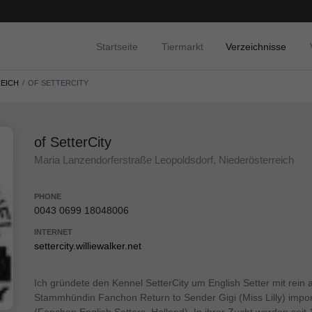
Startseite
Tiermarkt
Verzeichnisse
EICH
OF SETTERCITY
of SetterCity
Maria Lanzendorferstraße Leopoldsdorf, Niederösterreich
PHONE
0043 0699 18048006
INTERNET
settercity.williewalker.net
Ich gründete den Kennel SetterCity um English Setter mit rein 
Stammhündin Fanchon Return to Sender Gigi (Miss Lilly) impor