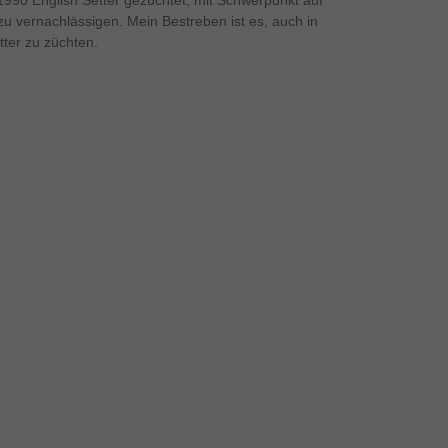
 1990 English Setter gezüchtet, mit Schwerpunkt auf
u vernachlässigen. Mein Bestreben ist es, auch in
ter zu züchten.