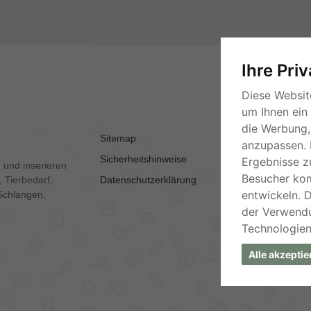
Ihre Pri
Diese Websit
um Ihnen ein
die Werbung, 
Sitemap
AGB
anzupassen. 
Sicherheitshinweise
Kontakt
Ergebnisse z
 und inserieren
Besucher ko
 Tierbedarf,
Datenschutzerklärung
Impressum
entwickeln. 
Schlangen,
der Verwend
Technologien
Alle akzeptie