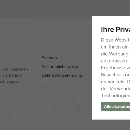
Ihre Pri
Diese Websit
um Ihnen ein
die Werbung, 
Sitemap
AGB
anzupassen. 
Sicherheitshinweise
Kontakt
Ergebnisse z
 und inserieren
Besucher ko
 Tierbedarf,
Datenschutzerklärung
Impressum
entwickeln. 
Schlangen,
der Verwend
Technologien
Alle akzeptie