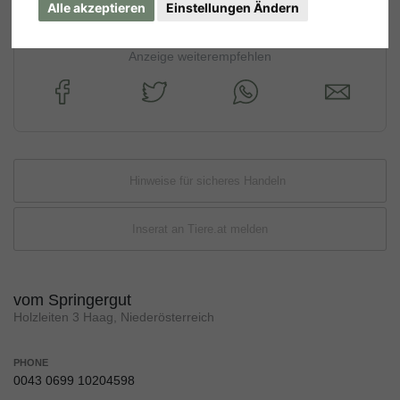
Alle akzeptieren
Einstellungen Ändern
Anzeige weiterempfehlen
Hinweise für sicheres Handeln
Inserat an Tiere.at melden
vom Springergut
Holzleiten 3 Haag, Niederösterreich
PHONE
0043 0699 10204598