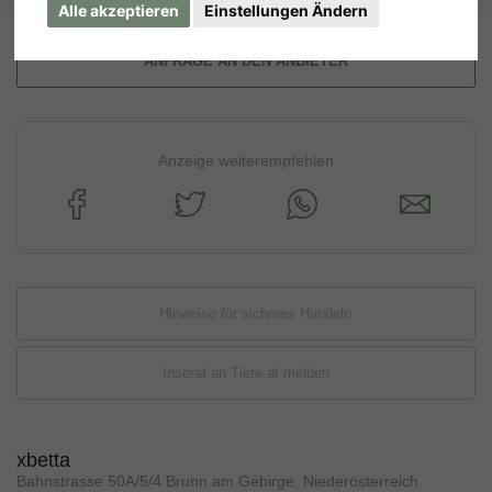
Alle akzeptieren
Einstellungen Ändern
ANFRAGE AN DEN ANBIETER
Anzeige weiterempfehlen
Hinweise für sicheres Handeln
Inserat an Tiere.at melden
xbetta
Bahnstrasse 50A/5/4 Brunn am Gebirge, Niederösterreich