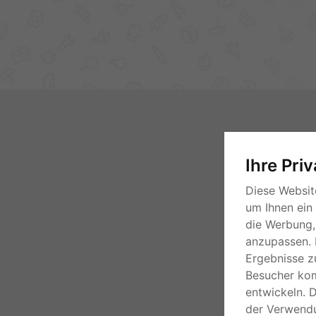
Ihre Pri
Diese Websit
um Ihnen ein
die Werbung, 
anzupassen. 
Ergebnisse z
Besucher ko
entwickeln. 
der Verwend