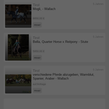
5 Jahren
Tirol
Mogli, - Wallach
8850,00 €
PRIVAT
5 Jahren
Tirol
Bella, Quarter Horse x Reitpony - Stute
5950,00 €
PRIVAT
5 Jahren
Tirol
verschiedene Pferde abzugeben, Warmblut,
Spanier, Araber - Wallach
auf Anfrage
PRIVAT