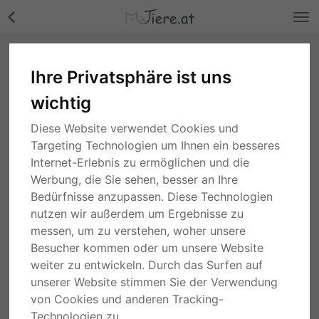
Ihre Privatsphäre ist uns
wichtig
Diese Website verwendet Cookies und
Mischlinge
Targeting Technologien um Ihnen ein besseres
Internet-Erlebnis zu ermöglichen und die
Suche
Werbung, die Sie sehen, besser an Ihre
Bedürfnisse anzupassen. Diese Technologien
2 Jahren
Oberösterreich
nutzen wir außerdem um Ergebnisse zu
WB und Traber - Stute
messen, um zu verstehen, woher unsere
5000,00 €
Besucher kommen oder um unsere Website
weiter zu entwickeln. Durch das Surfen auf
PRIVAT
unserer Website stimmen Sie der Verwendung
4 Jahren
von Cookies und anderen Tracking-
Niederösterreich
Haflinger/ Traber - Stute
Technologien zu.