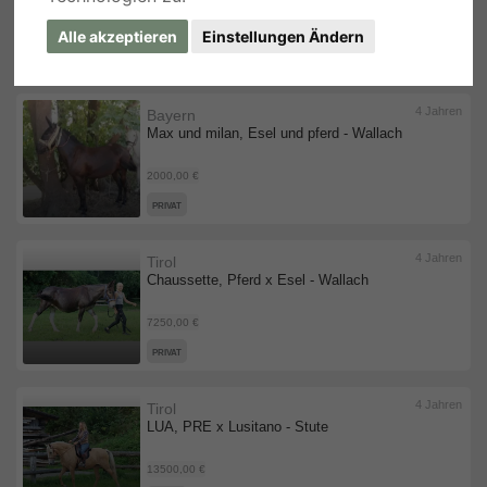
600,00 €
Alle akzeptieren
Einstellungen Ändern
PRIVAT
4 Jahren
Bayern
Max und milan, Esel und pferd - Wallach
2000,00 €
PRIVAT
4 Jahren
Tirol
Chaussette, Pferd x Esel - Wallach
7250,00 €
PRIVAT
4 Jahren
Tirol
LUA, PRE x Lusitano - Stute
13500,00 €