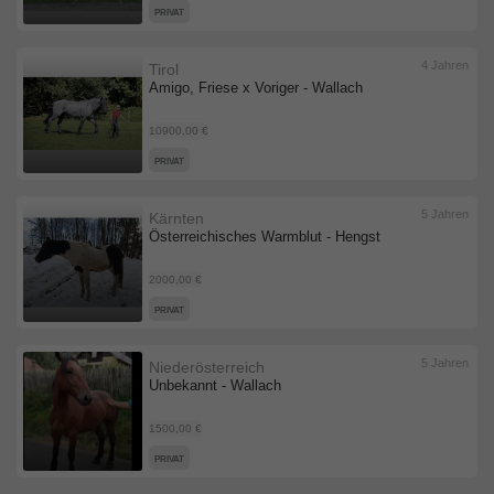
PRIVAT
4 Jahren
Tirol
Amigo, Friese x Voriger - Wallach
10900,00 €
PRIVAT
5 Jahren
Kärnten
Österreichisches Warmblut - Hengst
2000,00 €
PRIVAT
5 Jahren
Niederösterreich
Unbekannt - Wallach
1500,00 €
PRIVAT