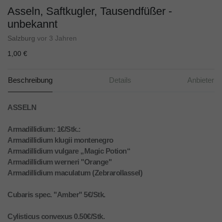
Asseln, Saftkugler, Tausendfüßer -
unbekannt
Salzburg
vor 3 Jahren
1,00 €
Beschreibung
Details
Anbieter
ASSELN
Armadillidium: 1€/Stk.:
Armadillidium klugii montenegro
Armadillidium vulgare „Magic Potion“
Armadillidium werneri "Orange"
Armadillidium maculatum (Zebrarollassel)
Cubaris spec. "Amber" 5€/Stk.
Cylisticus convexus 0.50€/Stk.