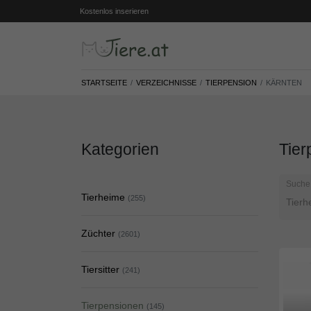
Kostenlos inserieren
STARTSEITE
VERZEICHNISSE
TIERPENSION
KÄRNTEN
Kategorien
Tier
Suche
Tierheime
(255)
Züchter
(2601)
Tiersitter
(241)
Tierpensionen
(145)