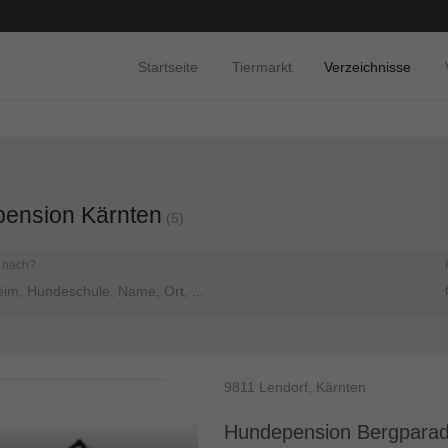
Startseite
Tiermarkt
Verzeichnisse
pension Kärnten
(5)
 nach?
9811
Lendorf, Kärnten
Hundepension Bergparad