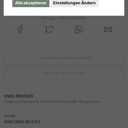
Alle akzeptieren
Einstellungen Ändern
Anzeige weiterempfehlen
Hinweise für sicheres Handeln
Inserat an Tiere.at melden
Ines Minnich
Siegendorferstraße Haidehof Eisenstadt, Burgenland
PHONE
0043 0650 3611971